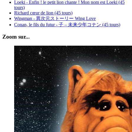
Loeki - Enfin ! le petit lion chante ! Mon nom est Loeki (45
tours)
Richard cœur de lion (45 tours)
Wingman - 異次元ストーリー Wing Love
Conan, le fils du futur - 子 – 未来少年コナン (45 tours)
Zoom sur...