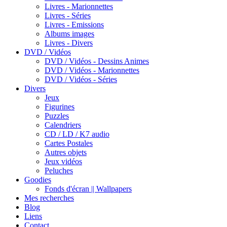
Livres - Marionnettes
Livres - Séries
Livres - Emissions
Albums images
Livres - Divers
DVD / Vidéos
DVD / Vidéos - Dessins Animes
DVD / Vidéos - Marionnettes
DVD / Vidéos - Séries
Divers
Jeux
Figurines
Puzzles
Calendriers
CD / LD / K7 audio
Cartes Postales
Autres objets
Jeux vidéos
Peluches
Goodies
Fonds d'écran || Wallpapers
Mes recherches
Blog
Liens
Contact