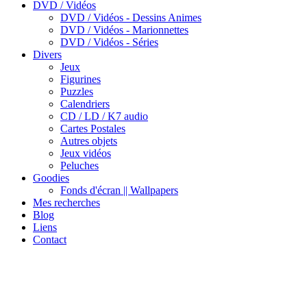
DVD / Vidéos
DVD / Vidéos - Dessins Animes
DVD / Vidéos - Marionnettes
DVD / Vidéos - Séries
Divers
Jeux
Figurines
Puzzles
Calendriers
CD / LD / K7 audio
Cartes Postales
Autres objets
Jeux vidéos
Peluches
Goodies
Fonds d'écran || Wallpapers
Mes recherches
Blog
Liens
Contact