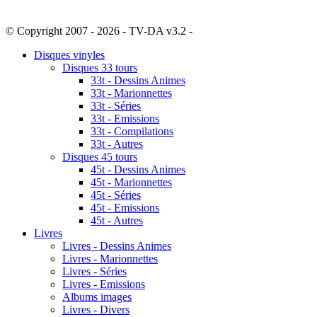
© Copyright 2007 - 2026 - TV-DA v3.2 -
Sitemap
Disques vinyles
Disques 33 tours
33t - Dessins Animes
33t - Marionnettes
33t - Séries
33t - Emissions
33t - Compilations
33t - Autres
Disques 45 tours
45t - Dessins Animes
45t - Marionnettes
45t - Séries
45t - Emissions
45t - Autres
Livres
Livres - Dessins Animes
Livres - Marionnettes
Livres - Séries
Livres - Emissions
Albums images
Livres - Divers