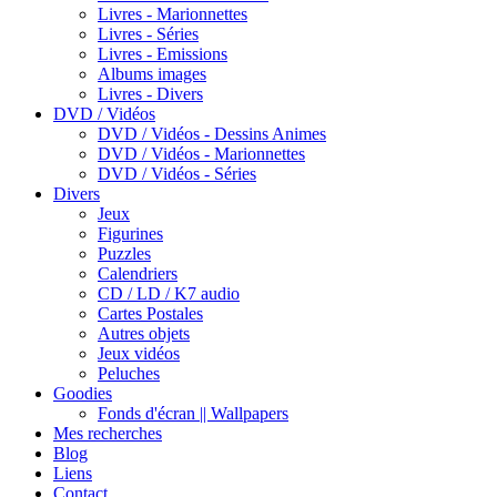
Livres - Marionnettes
Livres - Séries
Livres - Emissions
Albums images
Livres - Divers
DVD / Vidéos
DVD / Vidéos - Dessins Animes
DVD / Vidéos - Marionnettes
DVD / Vidéos - Séries
Divers
Jeux
Figurines
Puzzles
Calendriers
CD / LD / K7 audio
Cartes Postales
Autres objets
Jeux vidéos
Peluches
Goodies
Fonds d'écran || Wallpapers
Mes recherches
Blog
Liens
Contact