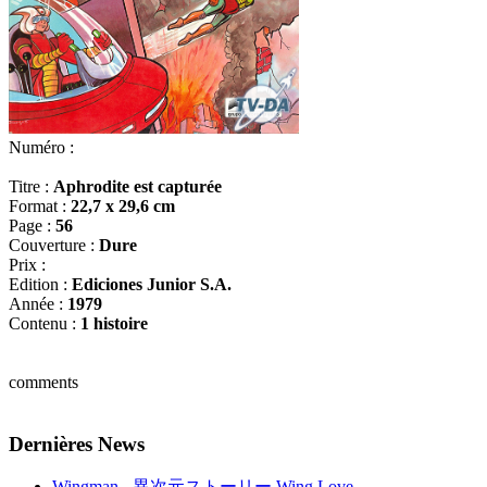
Numéro :
Titre :
Aphrodite est capturée
Format :
22,7 x 29,6 cm
Page :
56
Couverture :
Dure
Prix :
Edition :
Ediciones Junior S.A.
Année :
1979
Contenu :
1 histoire
comments
Dernières News
Wingman - 異次元ストーリー Wing Love