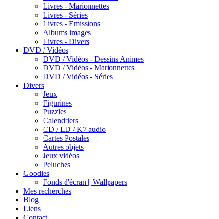
Livres - Marionnettes
Livres - Séries
Livres - Emissions
Albums images
Livres - Divers
DVD / Vidéos
DVD / Vidéos - Dessins Animes
DVD / Vidéos - Marionnettes
DVD / Vidéos - Séries
Divers
Jeux
Figurines
Puzzles
Calendriers
CD / LD / K7 audio
Cartes Postales
Autres objets
Jeux vidéos
Peluches
Goodies
Fonds d'écran || Wallpapers
Mes recherches
Blog
Liens
Contact