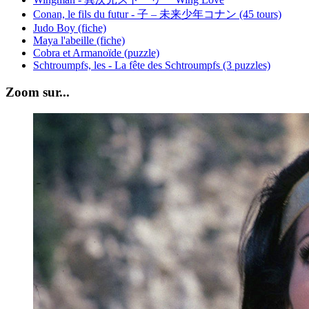
Conan, le fils du futur - 子 – 未来少年コナン (45 tours)
Judo Boy (fiche)
Maya l'abeille (fiche)
Cobra et Armanoïde (puzzle)
Schtroumpfs, les - La fête des Schtroumpfs (3 puzzles)
Zoom sur...