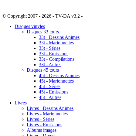
© Copyright 2007 - 2026 - TV-DA v3.2 -
Sitemap
Disques vinyles
Disques 33 tours
33t - Dessins Animes
33t - Marionnettes
33t - Séries
33t - Emissions
33t - Compilations
33t - Autres
Disques 45 tours
45t - Dessins Animes
45t - Marionnettes
45t - Séries
45t - Emissions
45t - Autres
Livres
Livres - Dessins Animes
Livres - Marionnettes
Livres - Séries
Livres - Emissions
Albums images
Livres - Divers