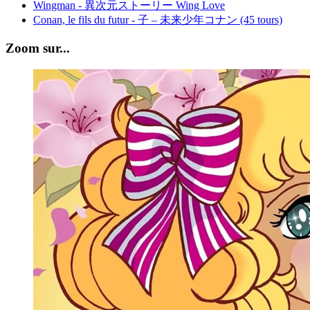
Wingman - 異次元ストーリー Wing Love
Conan, le fils du futur - 子 – 未来少年コナン (45 tours)
Zoom sur...