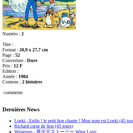
Numéro :
2
Titre :
Format :
20,9 x 27,7 cm
Page :
52
Couverture :
Dure
Prix :
12 F
Edition :
Année :
1984
Contenu :
2 histoires
comments
Dernières News
Loeki - Enfin ! le petit lion chante ! Mon nom est Loeki (45 tou
Richard cœur de lion (45 tours)
Wingman - 異次元ストーリー Wing Love