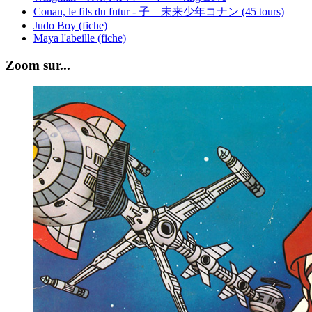
Conan, le fils du futur - 子 – 未来少年コナン (45 tours)
Judo Boy (fiche)
Maya l'abeille (fiche)
Zoom sur...