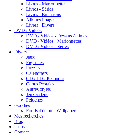
Livres - Marionnettes
Livres - Séries
Livres - Emissions
Albums images
Livres - Divers
DVD / Vidéos
DVD / Vidéos - Dessins Animes
DVD / Vidéos - Marionnettes
DVD / Vidéos - Séries
Divers
Jeux
Figurines
Puzzles
Calendriers
CD / LD / K7 audio
Cartes Postales
Autres objets
Jeux vidéos
Peluches
Goodies
Fonds d'écran || Wallpapers
Mes recherches
Blog
Liens
Contact