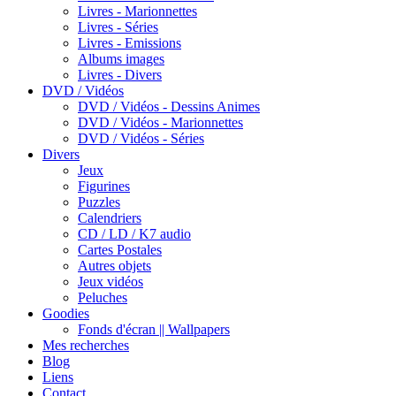
Livres - Marionnettes
Livres - Séries
Livres - Emissions
Albums images
Livres - Divers
DVD / Vidéos
DVD / Vidéos - Dessins Animes
DVD / Vidéos - Marionnettes
DVD / Vidéos - Séries
Divers
Jeux
Figurines
Puzzles
Calendriers
CD / LD / K7 audio
Cartes Postales
Autres objets
Jeux vidéos
Peluches
Goodies
Fonds d'écran || Wallpapers
Mes recherches
Blog
Liens
Contact