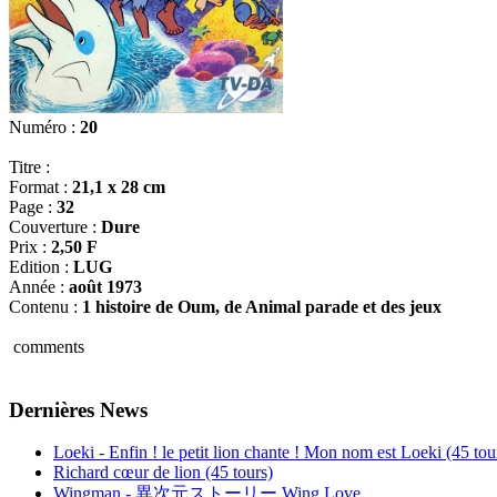
Numéro :
20
Titre :
Format :
21,1 x 28 cm
Page :
32
Couverture :
Dure
Prix :
2,50 F
Edition :
LUG
Année :
août 1973
Contenu :
1 histoire de Oum, de Animal parade et des jeux
comments
Dernières News
Loeki - Enfin ! le petit lion chante ! Mon nom est Loeki (45 tou
Richard cœur de lion (45 tours)
Wingman - 異次元ストーリー Wing Love