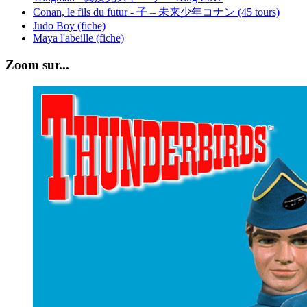
Conan, le fils du futur - 子 – 未来少年コナン (45 tours)
Judo Boy (fiche)
Maya l'abeille (fiche)
Zoom sur...