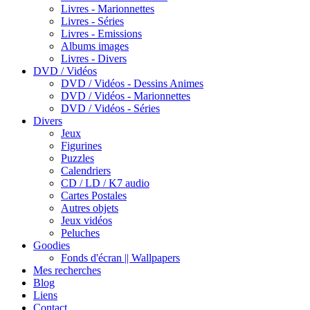
Livres - Marionnettes
Livres - Séries
Livres - Emissions
Albums images
Livres - Divers
DVD / Vidéos
DVD / Vidéos - Dessins Animes
DVD / Vidéos - Marionnettes
DVD / Vidéos - Séries
Divers
Jeux
Figurines
Puzzles
Calendriers
CD / LD / K7 audio
Cartes Postales
Autres objets
Jeux vidéos
Peluches
Goodies
Fonds d'écran || Wallpapers
Mes recherches
Blog
Liens
Contact