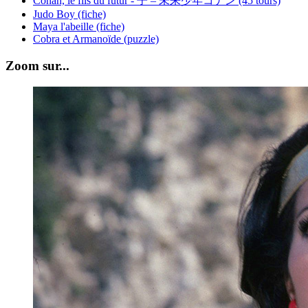
Conan, le fils du futur - 子 – 未来少年コナン (45 tours)
Judo Boy (fiche)
Maya l'abeille (fiche)
Cobra et Armanoïde (puzzle)
Zoom sur...