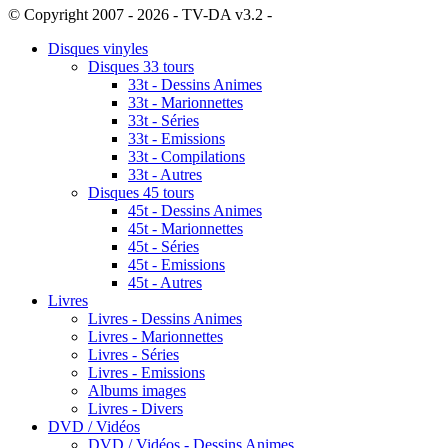
© Copyright 2007 - 2026 - TV-DA v3.2 -
Sitemap
Disques vinyles
Disques 33 tours
33t - Dessins Animes
33t - Marionnettes
33t - Séries
33t - Emissions
33t - Compilations
33t - Autres
Disques 45 tours
45t - Dessins Animes
45t - Marionnettes
45t - Séries
45t - Emissions
45t - Autres
Livres
Livres - Dessins Animes
Livres - Marionnettes
Livres - Séries
Livres - Emissions
Albums images
Livres - Divers
DVD / Vidéos
DVD / Vidéos - Dessins Animes