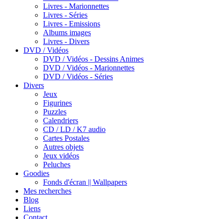
Livres - Marionnettes
Livres - Séries
Livres - Emissions
Albums images
Livres - Divers
DVD / Vidéos
DVD / Vidéos - Dessins Animes
DVD / Vidéos - Marionnettes
DVD / Vidéos - Séries
Divers
Jeux
Figurines
Puzzles
Calendriers
CD / LD / K7 audio
Cartes Postales
Autres objets
Jeux vidéos
Peluches
Goodies
Fonds d'écran || Wallpapers
Mes recherches
Blog
Liens
Contact