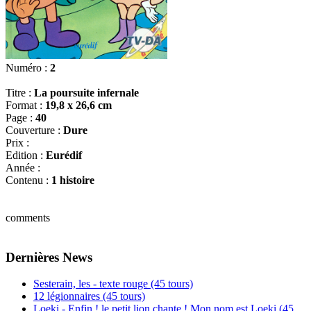
Numéro :
2
Titre :
La poursuite infernale
Format :
19,8 x 26,6 cm
Page :
40
Couverture :
Dure
Prix :
Edition :
Eurédif
Année :
Contenu :
1 histoire
comments
Dernières News
Sesterain, les - texte rouge (45 tours)
12 légionnaires (45 tours)
Loeki - Enfin ! le petit lion chante ! Mon nom est Loeki (45