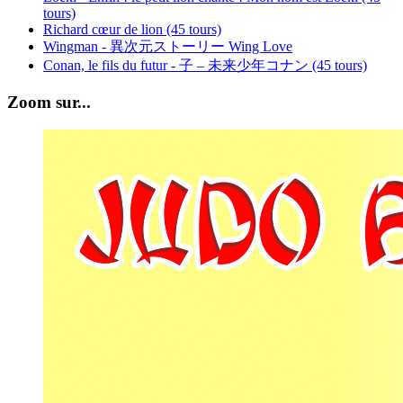
tours)
Richard cœur de lion (45 tours)
Wingman - 異次元ストーリー Wing Love
Conan, le fils du futur - 子 – 未来少年コナン (45 tours)
Zoom sur...