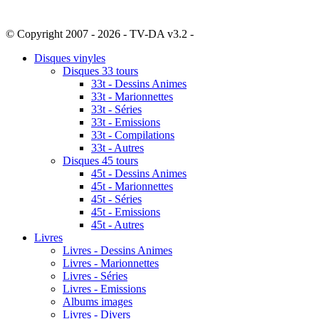
© Copyright 2007 - 2026 - TV-DA v3.2 -
Sitemap
Disques vinyles
Disques 33 tours
33t - Dessins Animes
33t - Marionnettes
33t - Séries
33t - Emissions
33t - Compilations
33t - Autres
Disques 45 tours
45t - Dessins Animes
45t - Marionnettes
45t - Séries
45t - Emissions
45t - Autres
Livres
Livres - Dessins Animes
Livres - Marionnettes
Livres - Séries
Livres - Emissions
Albums images
Livres - Divers