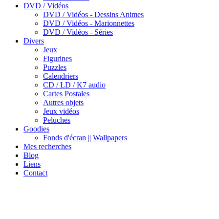
DVD / Vidéos
DVD / Vidéos - Dessins Animes
DVD / Vidéos - Marionnettes
DVD / Vidéos - Séries
Divers
Jeux
Figurines
Puzzles
Calendriers
CD / LD / K7 audio
Cartes Postales
Autres objets
Jeux vidéos
Peluches
Goodies
Fonds d'écran || Wallpapers
Mes recherches
Blog
Liens
Contact