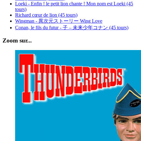
Loeki - Enfin ! le petit lion chante ! Mon nom est Loeki (45
tours)
Richard cœur de lion (45 tours)
Wingman - 異次元ストーリー Wing Love
Conan, le fils du futur - 子 – 未来少年コナン (45 tours)
Zoom sur...