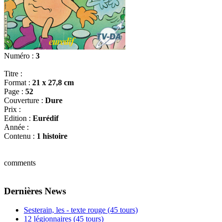
Numéro :
3
Titre :
Format :
21 x 27,8 cm
Page :
52
Couverture :
Dure
Prix :
Edition :
Eurédif
Année :
Contenu :
1 histoire
comments
Dernières News
Sesterain, les - texte rouge (45 tours)
12 légionnaires (45 tours)