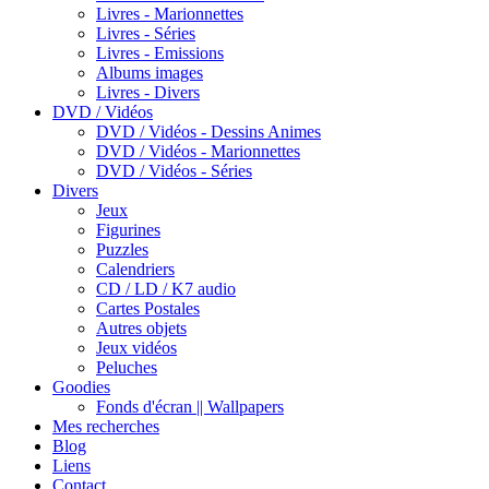
Livres - Marionnettes
Livres - Séries
Livres - Emissions
Albums images
Livres - Divers
DVD / Vidéos
DVD / Vidéos - Dessins Animes
DVD / Vidéos - Marionnettes
DVD / Vidéos - Séries
Divers
Jeux
Figurines
Puzzles
Calendriers
CD / LD / K7 audio
Cartes Postales
Autres objets
Jeux vidéos
Peluches
Goodies
Fonds d'écran || Wallpapers
Mes recherches
Blog
Liens
Contact