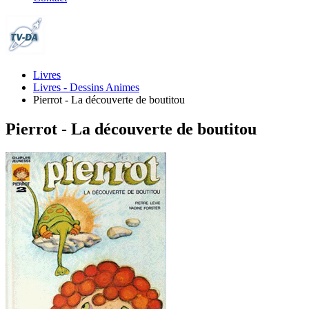
Livres
Livres - Dessins Animes
Pierrot - La découverte de boutitou
Pierrot - La découverte de boutitou