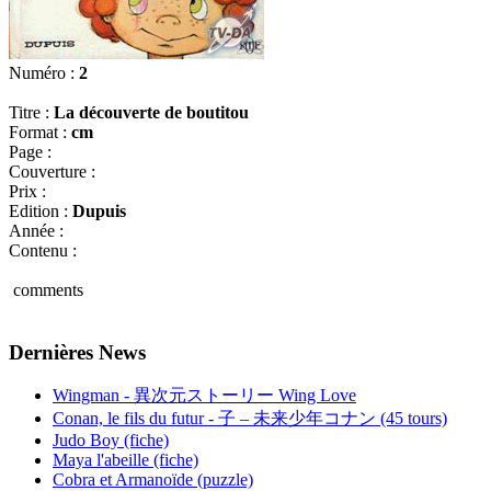
Numéro :
2
Titre :
La découverte de boutitou
Format :
cm
Page :
Couverture :
Prix :
Edition :
Dupuis
Année :
Contenu :
comments
Dernières News
Wingman - 異次元ストーリー Wing Love
Conan, le fils du futur - 子 – 未来少年コナン (45 tours)
Judo Boy (fiche)
Maya l'abeille (fiche)
Cobra et Armanoïde (puzzle)