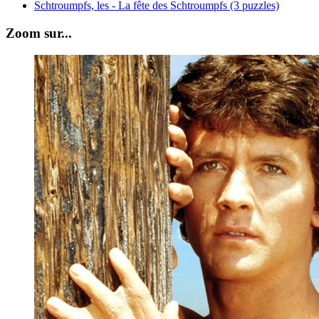
Schtroumpfs, les - La fête des Schtroumpfs (3 puzzles)
Zoom sur...