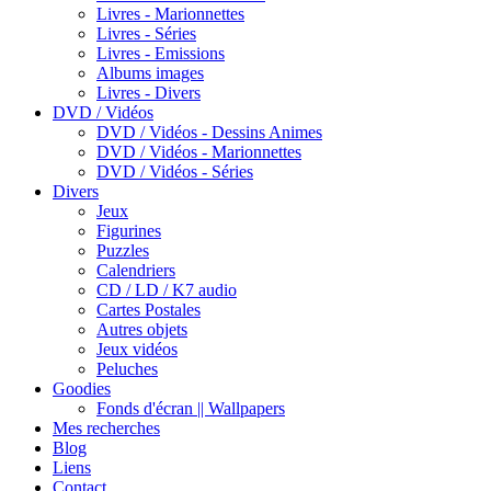
Livres - Marionnettes
Livres - Séries
Livres - Emissions
Albums images
Livres - Divers
DVD / Vidéos
DVD / Vidéos - Dessins Animes
DVD / Vidéos - Marionnettes
DVD / Vidéos - Séries
Divers
Jeux
Figurines
Puzzles
Calendriers
CD / LD / K7 audio
Cartes Postales
Autres objets
Jeux vidéos
Peluches
Goodies
Fonds d'écran || Wallpapers
Mes recherches
Blog
Liens
Contact