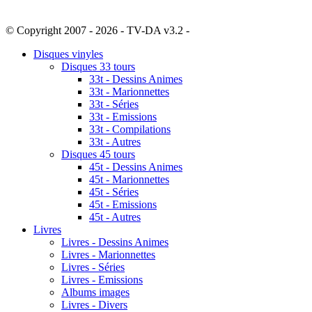
© Copyright 2007 - 2026 - TV-DA v3.2 -
Sitemap
Disques vinyles
Disques 33 tours
33t - Dessins Animes
33t - Marionnettes
33t - Séries
33t - Emissions
33t - Compilations
33t - Autres
Disques 45 tours
45t - Dessins Animes
45t - Marionnettes
45t - Séries
45t - Emissions
45t - Autres
Livres
Livres - Dessins Animes
Livres - Marionnettes
Livres - Séries
Livres - Emissions
Albums images
Livres - Divers