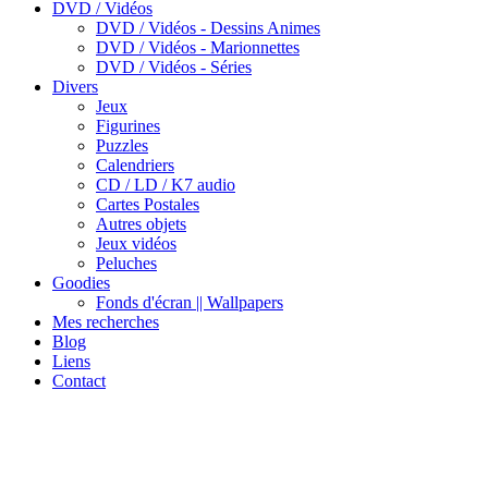
DVD / Vidéos
DVD / Vidéos - Dessins Animes
DVD / Vidéos - Marionnettes
DVD / Vidéos - Séries
Divers
Jeux
Figurines
Puzzles
Calendriers
CD / LD / K7 audio
Cartes Postales
Autres objets
Jeux vidéos
Peluches
Goodies
Fonds d'écran || Wallpapers
Mes recherches
Blog
Liens
Contact