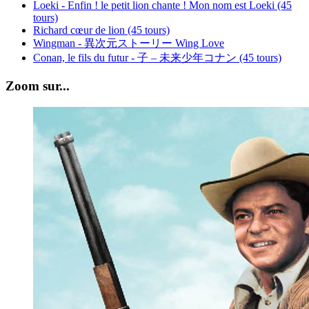
Loeki - Enfin ! le petit lion chante ! Mon nom est Loeki (45
tours)
Richard cœur de lion (45 tours)
Wingman - 異次元ストーリー Wing Love
Conan, le fils du futur - 子 – 未来少年コナン (45 tours)
Zoom sur...