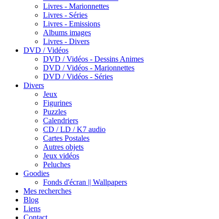
Livres - Marionnettes
Livres - Séries
Livres - Emissions
Albums images
Livres - Divers
DVD / Vidéos
DVD / Vidéos - Dessins Animes
DVD / Vidéos - Marionnettes
DVD / Vidéos - Séries
Divers
Jeux
Figurines
Puzzles
Calendriers
CD / LD / K7 audio
Cartes Postales
Autres objets
Jeux vidéos
Peluches
Goodies
Fonds d'écran || Wallpapers
Mes recherches
Blog
Liens
Contact