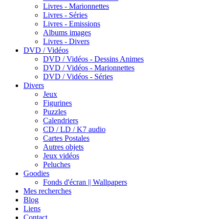
Livres - Marionnettes
Livres - Séries
Livres - Emissions
Albums images
Livres - Divers
DVD / Vidéos
DVD / Vidéos - Dessins Animes
DVD / Vidéos - Marionnettes
DVD / Vidéos - Séries
Divers
Jeux
Figurines
Puzzles
Calendriers
CD / LD / K7 audio
Cartes Postales
Autres objets
Jeux vidéos
Peluches
Goodies
Fonds d'écran || Wallpapers
Mes recherches
Blog
Liens
Contact