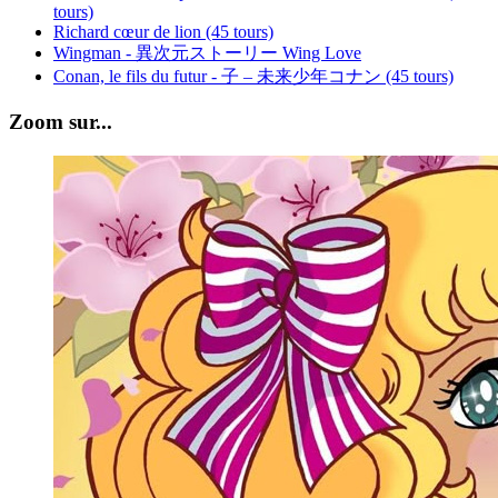
tours)
Richard cœur de lion (45 tours)
Wingman - 異次元ストーリー Wing Love
Conan, le fils du futur - 子 – 未来少年コナン (45 tours)
Zoom sur...