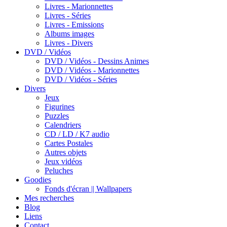
Livres - Marionnettes
Livres - Séries
Livres - Emissions
Albums images
Livres - Divers
DVD / Vidéos
DVD / Vidéos - Dessins Animes
DVD / Vidéos - Marionnettes
DVD / Vidéos - Séries
Divers
Jeux
Figurines
Puzzles
Calendriers
CD / LD / K7 audio
Cartes Postales
Autres objets
Jeux vidéos
Peluches
Goodies
Fonds d'écran || Wallpapers
Mes recherches
Blog
Liens
Contact