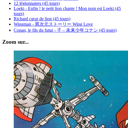
12 légionnaires (45 tours)
Loeki - Enfin ! le petit lion chante ! Mon nom est Loeki (45
tours)
Richard cœur de lion (45 tours)
Wingman - 異次元ストーリー Wing Love
Conan, le fils du futur - 子 – 未来少年コナン (45 tours)
Zoom sur...