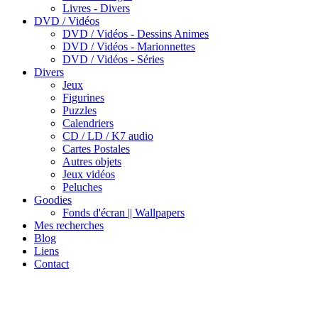
Livres - Divers
DVD / Vidéos
DVD / Vidéos - Dessins Animes
DVD / Vidéos - Marionnettes
DVD / Vidéos - Séries
Divers
Jeux
Figurines
Puzzles
Calendriers
CD / LD / K7 audio
Cartes Postales
Autres objets
Jeux vidéos
Peluches
Goodies
Fonds d'écran || Wallpapers
Mes recherches
Blog
Liens
Contact