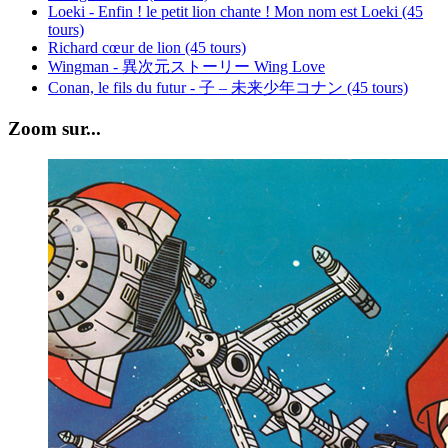
Loeki - Enfin ! le petit lion chante ! Mon nom est Loeki (45
tours)
Richard cœur de lion (45 tours)
Wingman - 異次元ストーリー Wing Love
Conan, le fils du futur - 子 – 未来少年コナン (45 tours)
Zoom sur...