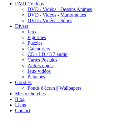
DVD / Vidéos
DVD / Vidéos - Dessins Animes
DVD / Vidéos - Marionnettes
DVD / Vidéos - Séries
Divers
Jeux
Figurines
Puzzles
Calendriers
CD / LD / K7 audio
Cartes Postales
Autres objets
Jeux vidéos
Peluches
Goodies
Fonds d'écran || Wallpapers
Mes recherches
Blog
Liens
Contact