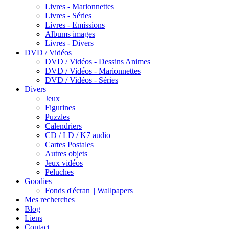
Livres - Marionnettes
Livres - Séries
Livres - Emissions
Albums images
Livres - Divers
DVD / Vidéos
DVD / Vidéos - Dessins Animes
DVD / Vidéos - Marionnettes
DVD / Vidéos - Séries
Divers
Jeux
Figurines
Puzzles
Calendriers
CD / LD / K7 audio
Cartes Postales
Autres objets
Jeux vidéos
Peluches
Goodies
Fonds d'écran || Wallpapers
Mes recherches
Blog
Liens
Contact