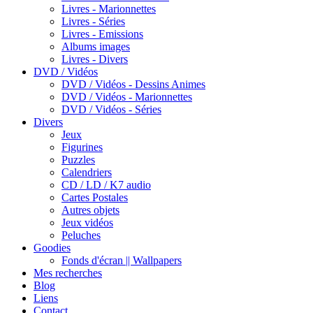
Livres - Marionnettes
Livres - Séries
Livres - Emissions
Albums images
Livres - Divers
DVD / Vidéos
DVD / Vidéos - Dessins Animes
DVD / Vidéos - Marionnettes
DVD / Vidéos - Séries
Divers
Jeux
Figurines
Puzzles
Calendriers
CD / LD / K7 audio
Cartes Postales
Autres objets
Jeux vidéos
Peluches
Goodies
Fonds d'écran || Wallpapers
Mes recherches
Blog
Liens
Contact