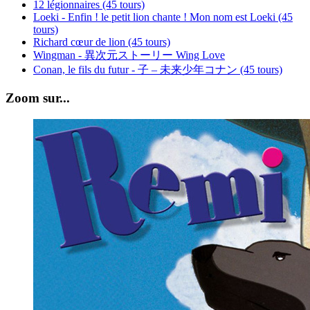
12 légionnaires (45 tours)
Loeki - Enfin ! le petit lion chante ! Mon nom est Loeki (45
tours)
Richard cœur de lion (45 tours)
Wingman - 異次元ストーリー Wing Love
Conan, le fils du futur - 子 – 未来少年コナン (45 tours)
Zoom sur...