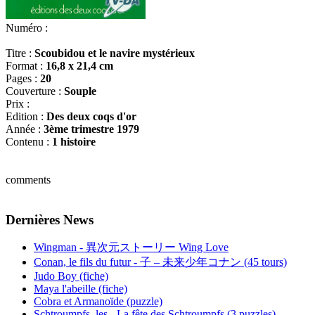
Numéro :
Titre :
Scoubidou et le navire mystérieux
Format :
16,8 x 21,4 cm
Pages :
20
Couverture :
Souple
Prix :
Edition :
Des deux coqs d'or
Année :
3ème trimestre 1979
Contenu :
1 histoire
comments
Dernières News
Wingman - 異次元ストーリー Wing Love
Conan, le fils du futur - 子 – 未来少年コナン (45 tours)
Judo Boy (fiche)
Maya l'abeille (fiche)
Cobra et Armanoïde (puzzle)
Schtroumpfs, les - La fête des Schtroumpfs (3 puzzles)