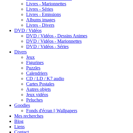
Livres - Marionnettes
Livres - Séries
Livres - Emissions
Albums images
Livres - Divers
DVD / Vidéos
DVD / Vidéos - Dessins Animes
DVD / Vidéos - Marionnettes
DVD / Vidéos - Séries
Divers
Jeux
Figurines
Puzzles
Calendriers
CD / LD / K7 audio
Cartes Postales
Autres objets
Jeux vidéos
Peluches
Goodies
Fonds d'écran || Wallpapers
Mes recherches
Blog
Liens
Contact