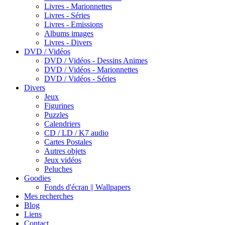
Livres - Marionnettes
Livres - Séries
Livres - Emissions
Albums images
Livres - Divers
DVD / Vidéos
DVD / Vidéos - Dessins Animes
DVD / Vidéos - Marionnettes
DVD / Vidéos - Séries
Divers
Jeux
Figurines
Puzzles
Calendriers
CD / LD / K7 audio
Cartes Postales
Autres objets
Jeux vidéos
Peluches
Goodies
Fonds d'écran || Wallpapers
Mes recherches
Blog
Liens
Contact