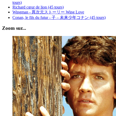
tours)
Richard cœur de lion (45 tours)
Wingman - 異次元ストーリー Wing Love
Conan, le fils du futur - 子 – 未来少年コナン (45 tours)
Zoom sur...