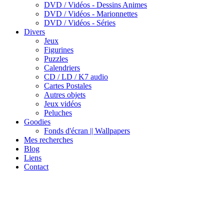
DVD / Vidéos - Dessins Animes
DVD / Vidéos - Marionnettes
DVD / Vidéos - Séries
Divers
Jeux
Figurines
Puzzles
Calendriers
CD / LD / K7 audio
Cartes Postales
Autres objets
Jeux vidéos
Peluches
Goodies
Fonds d'écran || Wallpapers
Mes recherches
Blog
Liens
Contact