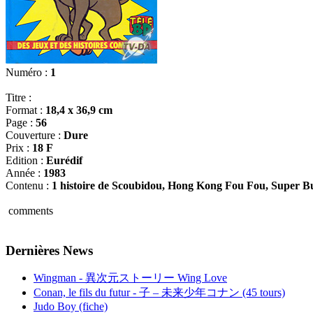
Numéro :
1
Titre :
Format :
18,4 x 36,9 cm
Page :
56
Couverture :
Dure
Prix :
18 F
Edition :
Eurédif
Année :
1983
Contenu :
1 histoire de Scoubidou, Hong Kong Fou Fou, Super Bu
comments
Dernières News
Wingman - 異次元ストーリー Wing Love
Conan, le fils du futur - 子 – 未来少年コナン (45 tours)
Judo Boy (fiche)