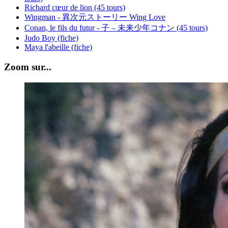
Richard cœur de lion (45 tours)
Wingman - 異次元ストーリー Wing Love
Conan, le fils du futur - 子 – 未来少年コナン (45 tours)
Judo Boy (fiche)
Maya l'abeille (fiche)
Zoom sur...