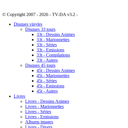
© Copyright 2007 - 2026 - TV-DA v3.2 -
Sitemap
Disques vinyles
Disques 33 tours
33t - Dessins Animes
33t - Marionnettes
33t - Séries
33t - Emissions
33t - Compilations
33t - Autres
Disques 45 tours
45t - Dessins Animes
45t - Marionnettes
45t - Séries
45t - Emissions
45t - Autres
Livres
Livres - Dessins Animes
Livres - Marionnettes
Livres - Séries
Livres - Emissions
Albums images
Livres - Divers