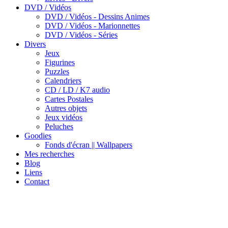
DVD / Vidéos
DVD / Vidéos - Dessins Animes
DVD / Vidéos - Marionnettes
DVD / Vidéos - Séries
Divers
Jeux
Figurines
Puzzles
Calendriers
CD / LD / K7 audio
Cartes Postales
Autres objets
Jeux vidéos
Peluches
Goodies
Fonds d'écran || Wallpapers
Mes recherches
Blog
Liens
Contact