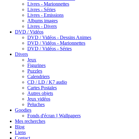
Livres - Marionnettes
Livres - Séries
Livres - Emissions
Albums images
Livres - Divers
DVD / Vidéos
DVD / Vidéos - Dessins Animes
DVD / Vidéos - Marionnettes
DVD / Vidéos - Séries
Divers
Jeux
Figurines
Puzzles
Calendriers
CD / LD / K7 audio
Cartes Postales
Autres objets
Jeux vidéos
Peluches
Goodies
Fonds d'écran || Wallpapers
Mes recherches
Blog
Liens
Contact