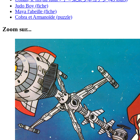
Judo Boy (fiche)
Maya l'abeille (fiche)
Cobra et Armanoïde (puzzle)
Zoom sur...