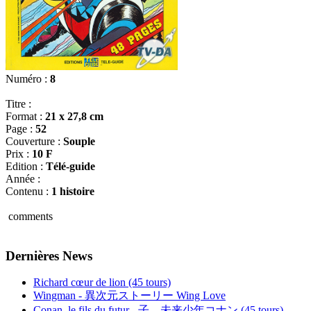
Numéro :
8
Titre :
Format :
21 x 27,8 cm
Page :
52
Couverture :
Souple
Prix :
10 F
Edition :
Télé-guide
Année :
Contenu :
1 histoire
comments
Dernières News
Richard cœur de lion (45 tours)
Wingman - 異次元ストーリー Wing Love
Conan, le fils du futur - 子 – 未来少年コナン (45 tours)