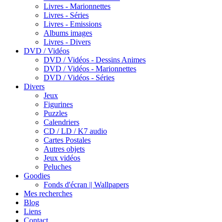
Livres - Marionnettes
Livres - Séries
Livres - Emissions
Albums images
Livres - Divers
DVD / Vidéos
DVD / Vidéos - Dessins Animes
DVD / Vidéos - Marionnettes
DVD / Vidéos - Séries
Divers
Jeux
Figurines
Puzzles
Calendriers
CD / LD / K7 audio
Cartes Postales
Autres objets
Jeux vidéos
Peluches
Goodies
Fonds d'écran || Wallpapers
Mes recherches
Blog
Liens
Contact