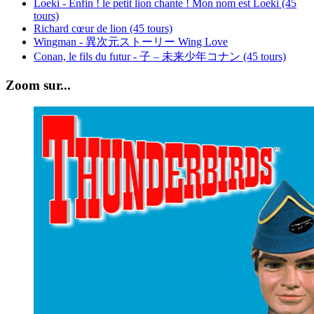
Loeki - Enfin ! le petit lion chante ! Mon nom est Loeki (45
tours)
Richard cœur de lion (45 tours)
Wingman - 異次元ストーリー Wing Love
Conan, le fils du futur - 子 – 未来少年コナン (45 tours)
Zoom sur...