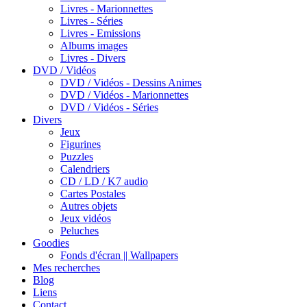
Livres - Marionnettes
Livres - Séries
Livres - Emissions
Albums images
Livres - Divers
DVD / Vidéos
DVD / Vidéos - Dessins Animes
DVD / Vidéos - Marionnettes
DVD / Vidéos - Séries
Divers
Jeux
Figurines
Puzzles
Calendriers
CD / LD / K7 audio
Cartes Postales
Autres objets
Jeux vidéos
Peluches
Goodies
Fonds d'écran || Wallpapers
Mes recherches
Blog
Liens
Contact