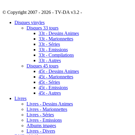
© Copyright 2007 - 2026 - TV-DA v3.2 -
Sitemap
Disques vinyles
Disques 33 tours
33t - Dessins Animes
33t - Marionnettes
33t - Séries
33t - Emissions
33t - Compilations
33t - Autres
Disques 45 tours
45t - Dessins Animes
45t - Marionnettes
45t - Séries
45t - Emissions
45t - Autres
Livres
Livres - Dessins Animes
Livres - Marionnettes
Livres - Séries
Livres - Emissions
Albums images
Livres - Divers