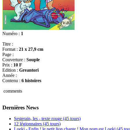
Numéro :
1
Titre :
Format :
21 x 27,9 cm
Page :
Couverture :
Souple
Prix :
10 F
Edition :
Greantori
Année :
Contenu :
6 histoires
comments
Dernières News
Sesterain, les - texte rouge (45 tours)
12 légionnaires (45 tours)
Loeki - Enfin ! le petit lion chante ! Mon nom est Loeki (45 tou