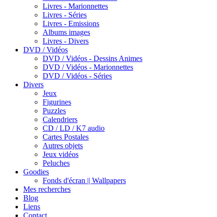
Livres - Marionnettes
Livres - Séries
Livres - Emissions
Albums images
Livres - Divers
DVD / Vidéos
DVD / Vidéos - Dessins Animes
DVD / Vidéos - Marionnettes
DVD / Vidéos - Séries
Divers
Jeux
Figurines
Puzzles
Calendriers
CD / LD / K7 audio
Cartes Postales
Autres objets
Jeux vidéos
Peluches
Goodies
Fonds d'écran || Wallpapers
Mes recherches
Blog
Liens
Contact