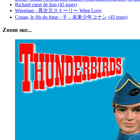
Richard cœur de lion (45 tours)
Wingman - 異次元ストーリー Wing Love
Conan, le fils du futur - 子 – 未来少年コナン (45 tours)
Zoom sur...