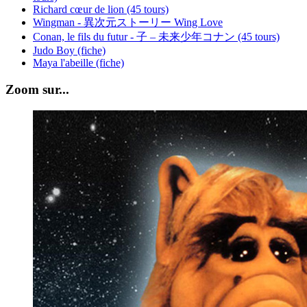
Richard cœur de lion (45 tours)
Wingman - 異次元ストーリー Wing Love
Conan, le fils du futur - 子 – 未来少年コナン (45 tours)
Judo Boy (fiche)
Maya l'abeille (fiche)
Zoom sur...