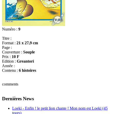
Numéro :
9
Titre :
Format :
21 x 27,9 cm
Page :
Couverture :
Souple
Prix :
10 F
Edition :
Greantori
Année :
Contenu :
6 histoires
comments
Dernières News
Loeki - Enfin ! le petit lion chante ! Mon nom est Loeki (45
tours)