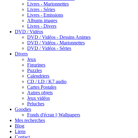
Livres - Marionnettes
Livres - Séries
Livres - Emissions
Albums images
Livres - Divers
DVD / Vidéos
DVD / Vidéos - Dessins Animes
DVD / Vidéos - Marionnettes
DVD / Vidéos - Séries
Divers
Jeux
Figurines
Puzzles
Calendriers
CD / LD / K7 audio
Cartes Postales
Autres objets
Jeux vidéos
Peluches
Goodies
Fonds d'écran || Wallpapers
Mes recherches
Blog
Liens
Contact