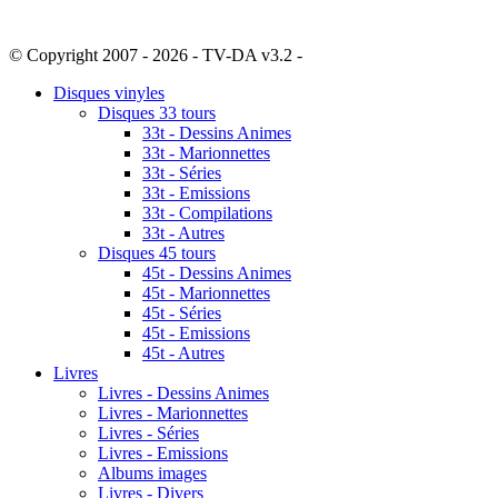
© Copyright 2007 - 2026 - TV-DA v3.2 -
Sitemap
Disques vinyles
Disques 33 tours
33t - Dessins Animes
33t - Marionnettes
33t - Séries
33t - Emissions
33t - Compilations
33t - Autres
Disques 45 tours
45t - Dessins Animes
45t - Marionnettes
45t - Séries
45t - Emissions
45t - Autres
Livres
Livres - Dessins Animes
Livres - Marionnettes
Livres - Séries
Livres - Emissions
Albums images
Livres - Divers