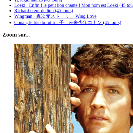
Loeki - Enfin ! le petit lion chante ! Mon nom est Loeki (45 tou
Richard cœur de lion (45 tours)
Wingman - 異次元ストーリー Wing Love
Conan, le fils du futur - 子 – 未来少年コナン (45 tours)
Zoom sur...