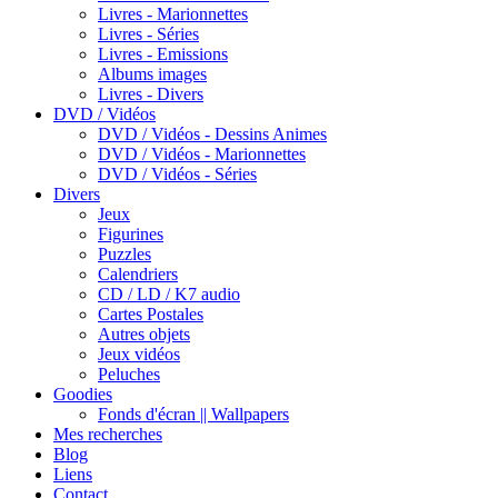
Livres - Marionnettes
Livres - Séries
Livres - Emissions
Albums images
Livres - Divers
DVD / Vidéos
DVD / Vidéos - Dessins Animes
DVD / Vidéos - Marionnettes
DVD / Vidéos - Séries
Divers
Jeux
Figurines
Puzzles
Calendriers
CD / LD / K7 audio
Cartes Postales
Autres objets
Jeux vidéos
Peluches
Goodies
Fonds d'écran || Wallpapers
Mes recherches
Blog
Liens
Contact