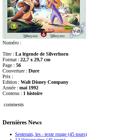
Numéro :
Titre :
La légende de Silverhorn
Format :
22,7 x 29,7 cm
Page :
56
Couverture :
Dure
Prix :
Edition :
Walt Disney Company
Année :
mai 1992
Contenu :
1 histoire
comments
Dernières News
Sesterain, les - texte rouge (45 tours)
12 légionnaires (45 tours)