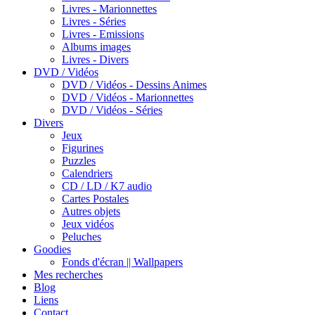
Livres - Marionnettes
Livres - Séries
Livres - Emissions
Albums images
Livres - Divers
DVD / Vidéos
DVD / Vidéos - Dessins Animes
DVD / Vidéos - Marionnettes
DVD / Vidéos - Séries
Divers
Jeux
Figurines
Puzzles
Calendriers
CD / LD / K7 audio
Cartes Postales
Autres objets
Jeux vidéos
Peluches
Goodies
Fonds d'écran || Wallpapers
Mes recherches
Blog
Liens
Contact