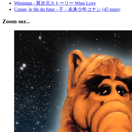
Wingman - 異次元ストーリー Wing Love
Conan, le fils du futur - 子 – 未来少年コナン (45 tours)
Zoom sur...