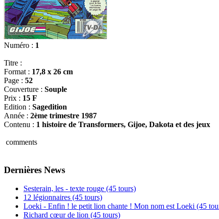
Numéro :
1
Titre :
Format :
17,8 x 26 cm
Page :
52
Couverture :
Souple
Prix :
15 F
Edition :
Sagedition
Année :
2ème trimestre 1987
Contenu :
1 histoire de Transformers, Gijoe, Dakota et des jeux
comments
Dernières News
Sesterain, les - texte rouge (45 tours)
12 légionnaires (45 tours)
Loeki - Enfin ! le petit lion chante ! Mon nom est Loeki (45 tou
Richard cœur de lion (45 tours)