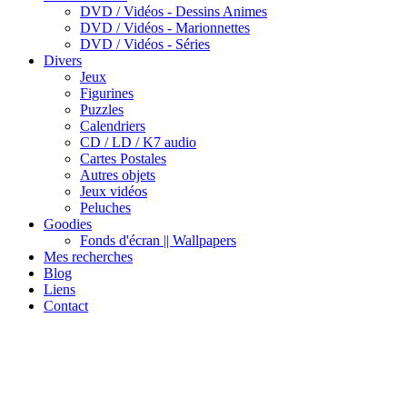
DVD / Vidéos - Dessins Animes
DVD / Vidéos - Marionnettes
DVD / Vidéos - Séries
Divers
Jeux
Figurines
Puzzles
Calendriers
CD / LD / K7 audio
Cartes Postales
Autres objets
Jeux vidéos
Peluches
Goodies
Fonds d'écran || Wallpapers
Mes recherches
Blog
Liens
Contact