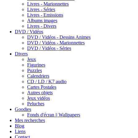
Livres - Marionnettes
Livres - Séries
Livres - Emissions
Albums images
Livres - Divers
DVD / Vidéos
DVD / Vidéos - Dessins Animes
DVD / Vidéos - Marionnettes
DVD / Vidéos - Séries
Divers
Jeux
Figurines
Puzzles
Calendriers
CD / LD / K7 audio
Cartes Postales
Autres objets
Jeux vidéos
Peluches
Goodies
Fonds d'écran || Wallpapers
Mes recherches
Blog
Liens
Contact