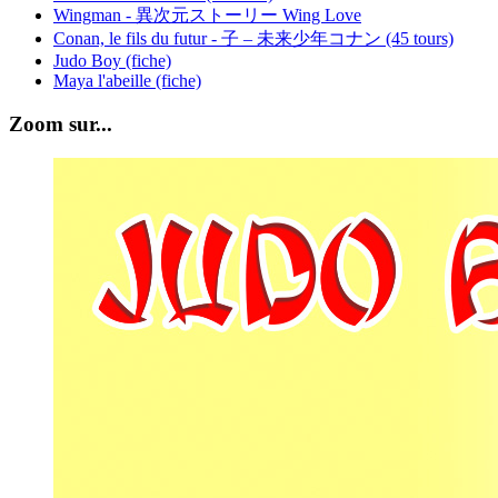
Wingman - 異次元ストーリー Wing Love
Conan, le fils du futur - 子 – 未来少年コナン (45 tours)
Judo Boy (fiche)
Maya l'abeille (fiche)
Zoom sur...