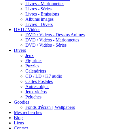
Livres - Marionnettes
Livres - Séries
Livres - Emissions
Albums images
Livres - Divers
DVD / Vidéos
DVD / Vidéos - Dessins Animes
DVD / Vidéos - Marionnettes
DVD / Vidéos - Séries
Divers
Jeux
Figurines
Puzzles
Calendriers
CD / LD / K7 audio
Cartes Postales
Autres objets
Jeux vidéos
Peluches
Goodies
Fonds d'écran || Wallpapers
Mes recherches
Blog
Liens
Contact