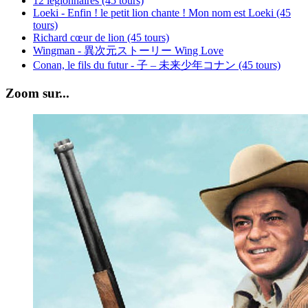
12 légionnaires (45 tours)
Loeki - Enfin ! le petit lion chante ! Mon nom est Loeki (45
tours)
Richard cœur de lion (45 tours)
Wingman - 異次元ストーリー Wing Love
Conan, le fils du futur - 子 – 未来少年コナン (45 tours)
Zoom sur...