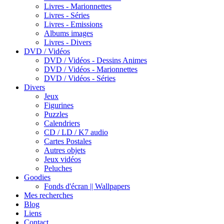
Livres - Marionnettes
Livres - Séries
Livres - Emissions
Albums images
Livres - Divers
DVD / Vidéos
DVD / Vidéos - Dessins Animes
DVD / Vidéos - Marionnettes
DVD / Vidéos - Séries
Divers
Jeux
Figurines
Puzzles
Calendriers
CD / LD / K7 audio
Cartes Postales
Autres objets
Jeux vidéos
Peluches
Goodies
Fonds d'écran || Wallpapers
Mes recherches
Blog
Liens
Contact