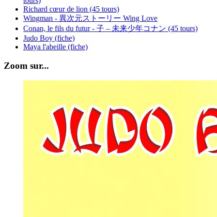
tours)
Richard cœur de lion (45 tours)
Wingman - 異次元ストーリー Wing Love
Conan, le fils du futur - 子 – 未来少年コナン (45 tours)
Judo Boy (fiche)
Maya l'abeille (fiche)
Zoom sur...