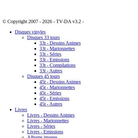
© Copyright 2007 - 2026 - TV-DA v3.2 -
Sitemap
Disques vinyles
Disques 33 tours
33t - Dessins Animes
33t - Marionnettes
33t - Séries
33t - Emissions
33t - Compilations
33t - Autres
Disques 45 tours
45t - Dessins Animes
45t - Marionnettes
45t - Séries
45t - Emissions
45t - Autres
Livres
Livres - Dessins Animes
Livres - Marionnettes
Livres - Séries
Livres - Emissions
Albums images