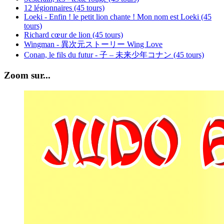
12 légionnaires (45 tours)
Loeki - Enfin ! le petit lion chante ! Mon nom est Loeki (45
tours)
Richard cœur de lion (45 tours)
Wingman - 異次元ストーリー Wing Love
Conan, le fils du futur - 子 – 未来少年コナン (45 tours)
Zoom sur...