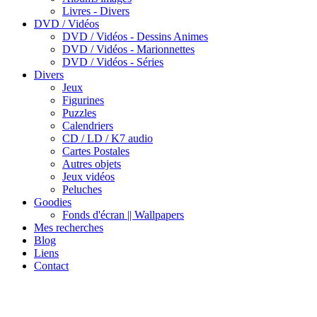
Livres - Divers
DVD / Vidéos
DVD / Vidéos - Dessins Animes
DVD / Vidéos - Marionnettes
DVD / Vidéos - Séries
Divers
Jeux
Figurines
Puzzles
Calendriers
CD / LD / K7 audio
Cartes Postales
Autres objets
Jeux vidéos
Peluches
Goodies
Fonds d'écran || Wallpapers
Mes recherches
Blog
Liens
Contact