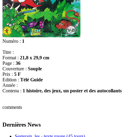
Numéro :
1
Titre :
Format :
21,8 x 29,9 cm
Page :
36
Couverture :
Souple
Prix :
5 F
Edition :
Télé Guide
Année :
Contenu :
1 histoire, des jeux, un poster et des autocollants
comments
Dernières News
Sesterain, les - texte rouge (45 tours)