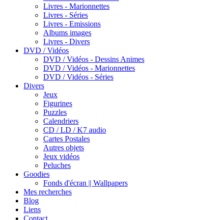
Livres - Marionnettes
Livres - Séries
Livres - Emissions
Albums images
Livres - Divers
DVD / Vidéos
DVD / Vidéos - Dessins Animes
DVD / Vidéos - Marionnettes
DVD / Vidéos - Séries
Divers
Jeux
Figurines
Puzzles
Calendriers
CD / LD / K7 audio
Cartes Postales
Autres objets
Jeux vidéos
Peluches
Goodies
Fonds d'écran || Wallpapers
Mes recherches
Blog
Liens
Contact