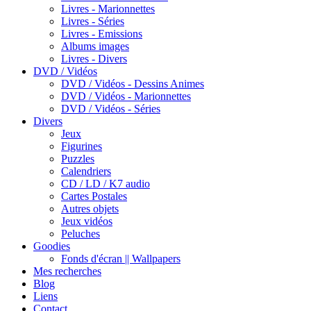
Livres - Marionnettes
Livres - Séries
Livres - Emissions
Albums images
Livres - Divers
DVD / Vidéos
DVD / Vidéos - Dessins Animes
DVD / Vidéos - Marionnettes
DVD / Vidéos - Séries
Divers
Jeux
Figurines
Puzzles
Calendriers
CD / LD / K7 audio
Cartes Postales
Autres objets
Jeux vidéos
Peluches
Goodies
Fonds d'écran || Wallpapers
Mes recherches
Blog
Liens
Contact