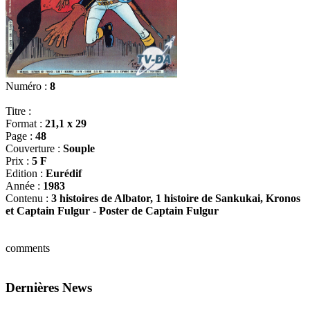
Numéro :
8
Titre :
Format :
21,1 x 29
Page :
48
Couverture :
Souple
Prix :
5 F
Edition :
Eurédif
Année :
1983
Contenu :
3 histoires de Albator, 1 histoire de Sankukai, Kronos
et Captain Fulgur - Poster de Captain Fulgur
comments
Dernières News