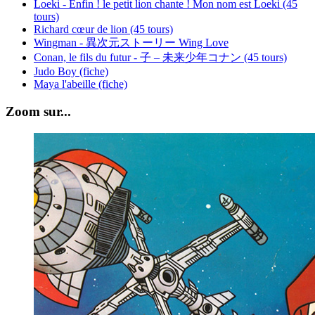
Loeki - Enfin ! le petit lion chante ! Mon nom est Loeki (45
tours)
Richard cœur de lion (45 tours)
Wingman - 異次元ストーリー Wing Love
Conan, le fils du futur - 子 – 未来少年コナン (45 tours)
Judo Boy (fiche)
Maya l'abeille (fiche)
Zoom sur...