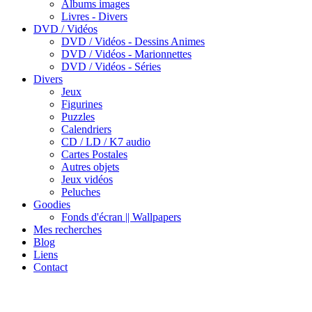
Albums images
Livres - Divers
DVD / Vidéos
DVD / Vidéos - Dessins Animes
DVD / Vidéos - Marionnettes
DVD / Vidéos - Séries
Divers
Jeux
Figurines
Puzzles
Calendriers
CD / LD / K7 audio
Cartes Postales
Autres objets
Jeux vidéos
Peluches
Goodies
Fonds d'écran || Wallpapers
Mes recherches
Blog
Liens
Contact