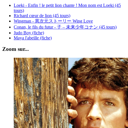
Loeki - Enfin ! le petit lion chante ! Mon nom est Loeki (45
tours)
Richard cœur de lion (45 tours)
Wingman - 異次元ストーリー Wing Love
Conan, le fils du futur - 子 – 未来少年コナン (45 tours)
Judo Boy (fiche)
Maya l'abeille (fiche)
Zoom sur...