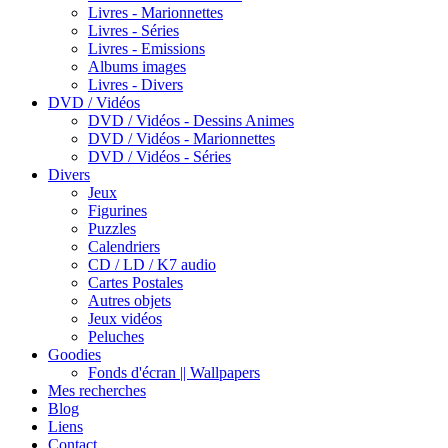
Livres - Marionnettes
Livres - Séries
Livres - Emissions
Albums images
Livres - Divers
DVD / Vidéos
DVD / Vidéos - Dessins Animes
DVD / Vidéos - Marionnettes
DVD / Vidéos - Séries
Divers
Jeux
Figurines
Puzzles
Calendriers
CD / LD / K7 audio
Cartes Postales
Autres objets
Jeux vidéos
Peluches
Goodies
Fonds d'écran || Wallpapers
Mes recherches
Blog
Liens
Contact