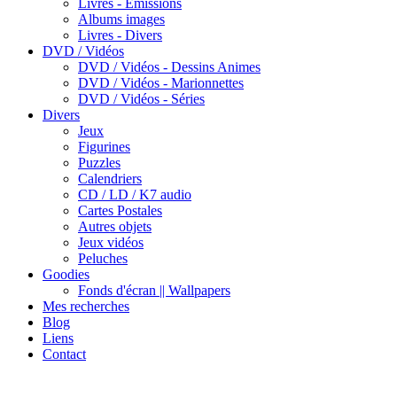
Livres - Emissions
Albums images
Livres - Divers
DVD / Vidéos
DVD / Vidéos - Dessins Animes
DVD / Vidéos - Marionnettes
DVD / Vidéos - Séries
Divers
Jeux
Figurines
Puzzles
Calendriers
CD / LD / K7 audio
Cartes Postales
Autres objets
Jeux vidéos
Peluches
Goodies
Fonds d'écran || Wallpapers
Mes recherches
Blog
Liens
Contact