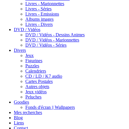
Livres - Marionnettes
Livres - Séries
Livres - Emissions
Albums images
Livres - Divers
DVD / Vidéos
DVD / Vidéos - Dessins Animes
DVD / Vidéos - Marionnettes
DVD / Vidéos - Séries
Divers
Jeux
Figurines
Puzzles
Calendriers
CD / LD / K7 audio
Cartes Postales
Autres objets
Jeux vidéos
Peluches
Goodies
Fonds d'écran || Wallpapers
Mes recherches
Blog
Liens
Contact