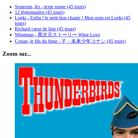
Sesterain, les - texte rouge (45 tours)
12 légionnaires (45 tours)
Loeki - Enfin ! le petit lion chante ! Mon nom est Loeki (45
tours)
Richard cœur de lion (45 tours)
Wingman - 異次元ストーリー Wing Love
Conan, le fils du futur - 子 – 未来少年コナン (45 tours)
Zoom sur...