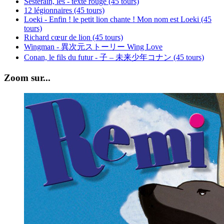
Sesterain, les - texte rouge (45 tours)
12 légionnaires (45 tours)
Loeki - Enfin ! le petit lion chante ! Mon nom est Loeki (45
tours)
Richard cœur de lion (45 tours)
Wingman - 異次元ストーリー Wing Love
Conan, le fils du futur - 子 – 未来少年コナン (45 tours)
Zoom sur...