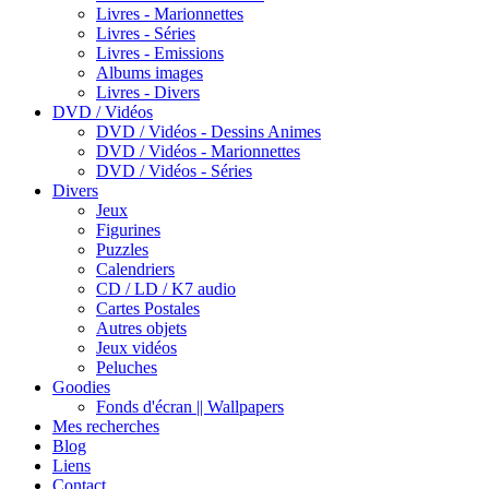
Livres - Marionnettes
Livres - Séries
Livres - Emissions
Albums images
Livres - Divers
DVD / Vidéos
DVD / Vidéos - Dessins Animes
DVD / Vidéos - Marionnettes
DVD / Vidéos - Séries
Divers
Jeux
Figurines
Puzzles
Calendriers
CD / LD / K7 audio
Cartes Postales
Autres objets
Jeux vidéos
Peluches
Goodies
Fonds d'écran || Wallpapers
Mes recherches
Blog
Liens
Contact