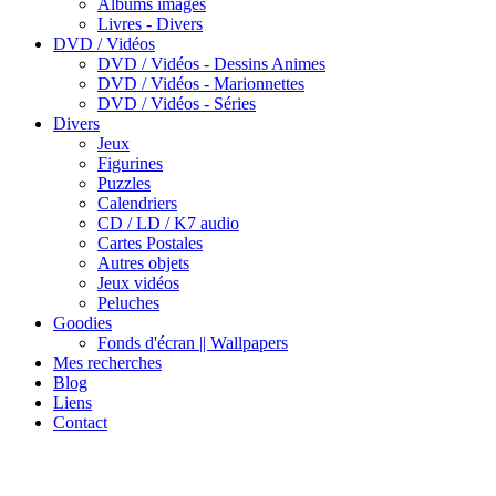
Albums images
Livres - Divers
DVD / Vidéos
DVD / Vidéos - Dessins Animes
DVD / Vidéos - Marionnettes
DVD / Vidéos - Séries
Divers
Jeux
Figurines
Puzzles
Calendriers
CD / LD / K7 audio
Cartes Postales
Autres objets
Jeux vidéos
Peluches
Goodies
Fonds d'écran || Wallpapers
Mes recherches
Blog
Liens
Contact