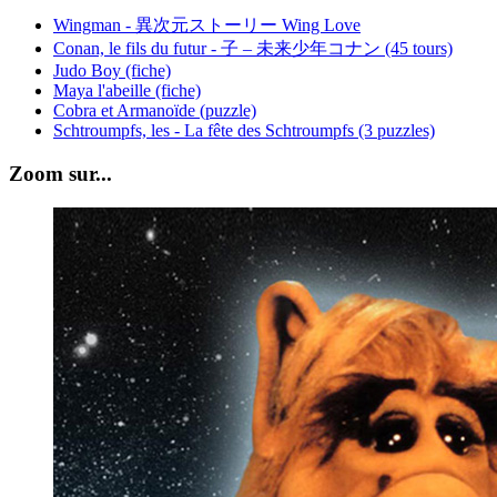
Wingman - 異次元ストーリー Wing Love
Conan, le fils du futur - 子 – 未来少年コナン (45 tours)
Judo Boy (fiche)
Maya l'abeille (fiche)
Cobra et Armanoïde (puzzle)
Schtroumpfs, les - La fête des Schtroumpfs (3 puzzles)
Zoom sur...