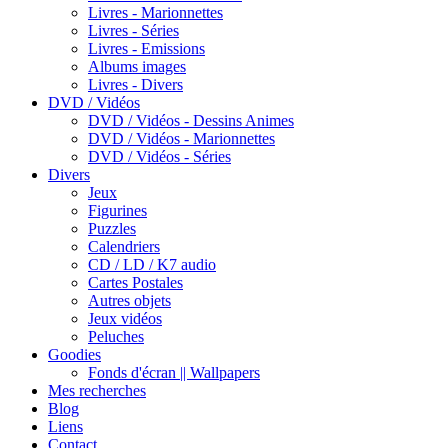
Livres - Marionnettes
Livres - Séries
Livres - Emissions
Albums images
Livres - Divers
DVD / Vidéos
DVD / Vidéos - Dessins Animes
DVD / Vidéos - Marionnettes
DVD / Vidéos - Séries
Divers
Jeux
Figurines
Puzzles
Calendriers
CD / LD / K7 audio
Cartes Postales
Autres objets
Jeux vidéos
Peluches
Goodies
Fonds d'écran || Wallpapers
Mes recherches
Blog
Liens
Contact