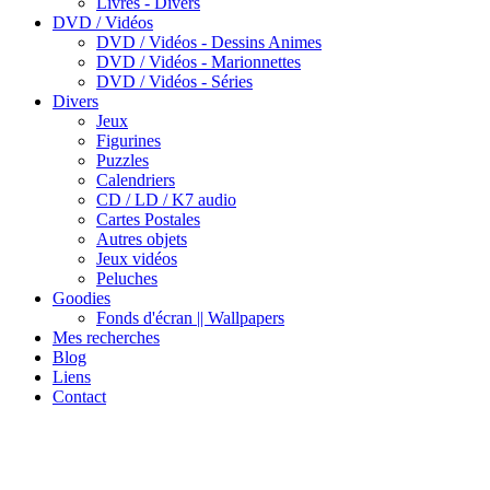
Livres - Divers
DVD / Vidéos
DVD / Vidéos - Dessins Animes
DVD / Vidéos - Marionnettes
DVD / Vidéos - Séries
Divers
Jeux
Figurines
Puzzles
Calendriers
CD / LD / K7 audio
Cartes Postales
Autres objets
Jeux vidéos
Peluches
Goodies
Fonds d'écran || Wallpapers
Mes recherches
Blog
Liens
Contact