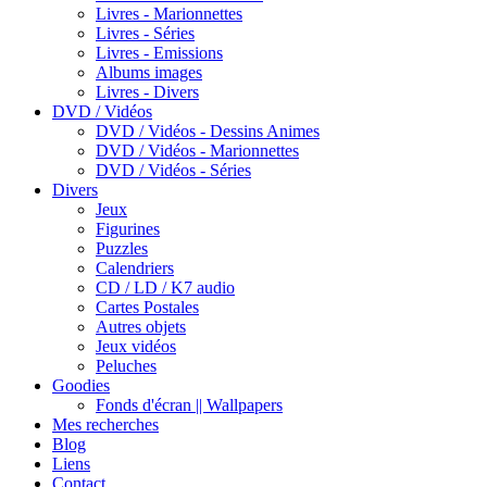
Livres - Marionnettes
Livres - Séries
Livres - Emissions
Albums images
Livres - Divers
DVD / Vidéos
DVD / Vidéos - Dessins Animes
DVD / Vidéos - Marionnettes
DVD / Vidéos - Séries
Divers
Jeux
Figurines
Puzzles
Calendriers
CD / LD / K7 audio
Cartes Postales
Autres objets
Jeux vidéos
Peluches
Goodies
Fonds d'écran || Wallpapers
Mes recherches
Blog
Liens
Contact