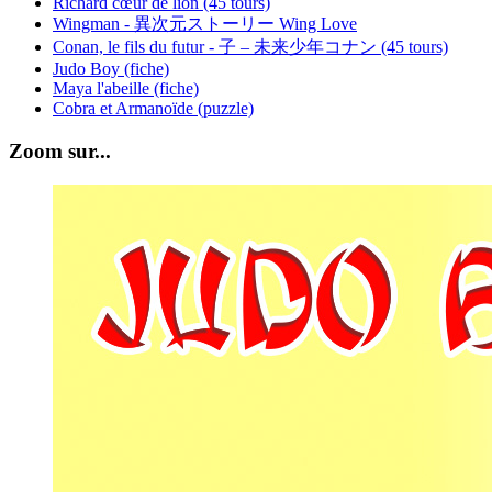
Richard cœur de lion (45 tours)
Wingman - 異次元ストーリー Wing Love
Conan, le fils du futur - 子 – 未来少年コナン (45 tours)
Judo Boy (fiche)
Maya l'abeille (fiche)
Cobra et Armanoïde (puzzle)
Zoom sur...