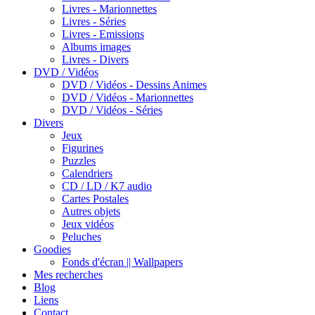
Livres - Marionnettes
Livres - Séries
Livres - Emissions
Albums images
Livres - Divers
DVD / Vidéos
DVD / Vidéos - Dessins Animes
DVD / Vidéos - Marionnettes
DVD / Vidéos - Séries
Divers
Jeux
Figurines
Puzzles
Calendriers
CD / LD / K7 audio
Cartes Postales
Autres objets
Jeux vidéos
Peluches
Goodies
Fonds d'écran || Wallpapers
Mes recherches
Blog
Liens
Contact