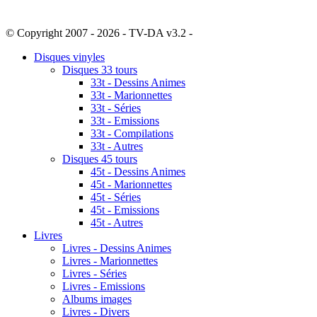
© Copyright 2007 - 2026 - TV-DA v3.2 -
Sitemap
Disques vinyles
Disques 33 tours
33t - Dessins Animes
33t - Marionnettes
33t - Séries
33t - Emissions
33t - Compilations
33t - Autres
Disques 45 tours
45t - Dessins Animes
45t - Marionnettes
45t - Séries
45t - Emissions
45t - Autres
Livres
Livres - Dessins Animes
Livres - Marionnettes
Livres - Séries
Livres - Emissions
Albums images
Livres - Divers