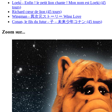
Loeki - Enfin ! le petit lion chante ! Mon nom est Loeki (45
tours)
Richard cœur de lion (45 tours)
Wingman - 異次元ストーリー Wing Love
Conan, le fils du futur - 子 – 未来少年コナン (45 tours)
Zoom sur...