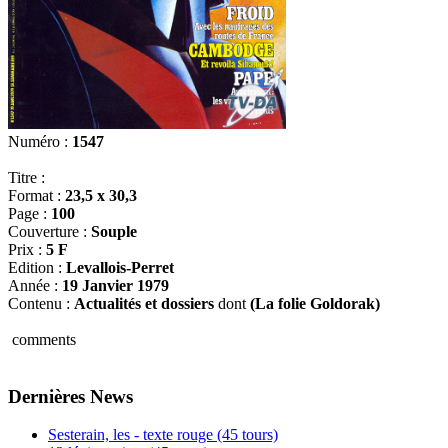
Numéro :
1547
Titre :
Format :
23,5 x 30,3
Page :
100
Couverture :
Souple
Prix :
5 F
Edition :
Levallois-Perret
Année :
19 Janvier 1979
Contenu :
Actualités et dossiers
dont
(La folie Goldorak)
comments
Dernières News
Sesterain, les - texte rouge (45 tours)