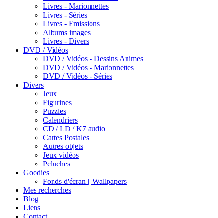
Livres - Marionnettes
Livres - Séries
Livres - Emissions
Albums images
Livres - Divers
DVD / Vidéos
DVD / Vidéos - Dessins Animes
DVD / Vidéos - Marionnettes
DVD / Vidéos - Séries
Divers
Jeux
Figurines
Puzzles
Calendriers
CD / LD / K7 audio
Cartes Postales
Autres objets
Jeux vidéos
Peluches
Goodies
Fonds d'écran || Wallpapers
Mes recherches
Blog
Liens
Contact