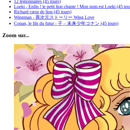
12 légionnaires (45 tours)
Loeki - Enfin ! le petit lion chante ! Mon nom est Loeki (45 tou
Richard cœur de lion (45 tours)
Wingman - 異次元ストーリー Wing Love
Conan, le fils du futur - 子 – 未来少年コナン (45 tours)
Zoom sur...