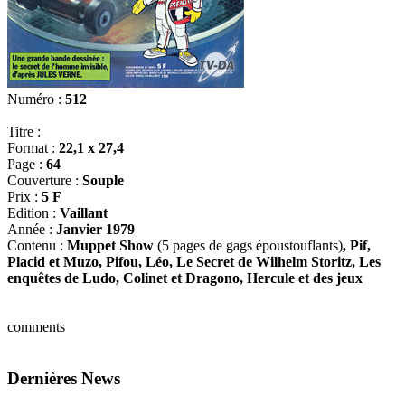
Numéro :
512
Titre :
Format :
22,1 x 27,4
Page :
64
Couverture :
Souple
Prix :
5 F
Edition :
Vaillant
Année :
Janvier 1979
Contenu :
Muppet Show
(5 pages de gags époustouflants)
, Pif,
Placid et Muzo, Pifou, Léo, Le Secret de Wilhelm Storitz, Les
enquêtes de Ludo, Colinet et Dragono, Hercule et des jeux
comments
Dernières News