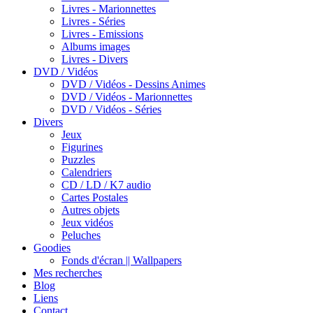
Livres - Marionnettes
Livres - Séries
Livres - Emissions
Albums images
Livres - Divers
DVD / Vidéos
DVD / Vidéos - Dessins Animes
DVD / Vidéos - Marionnettes
DVD / Vidéos - Séries
Divers
Jeux
Figurines
Puzzles
Calendriers
CD / LD / K7 audio
Cartes Postales
Autres objets
Jeux vidéos
Peluches
Goodies
Fonds d'écran || Wallpapers
Mes recherches
Blog
Liens
Contact