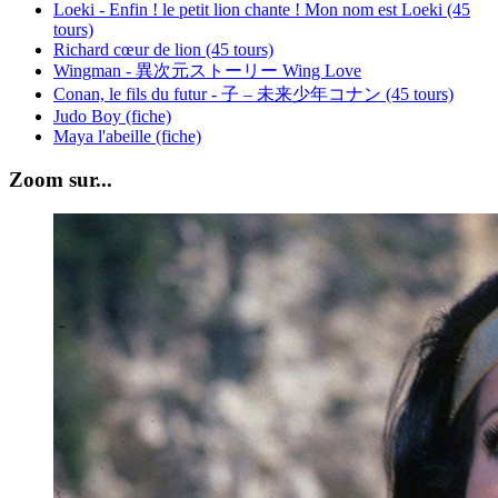
Loeki - Enfin ! le petit lion chante ! Mon nom est Loeki (45
tours)
Richard cœur de lion (45 tours)
Wingman - 異次元ストーリー Wing Love
Conan, le fils du futur - 子 – 未来少年コナン (45 tours)
Judo Boy (fiche)
Maya l'abeille (fiche)
Zoom sur...