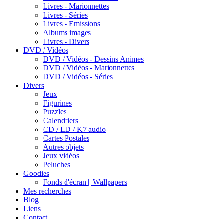
Livres - Marionnettes
Livres - Séries
Livres - Emissions
Albums images
Livres - Divers
DVD / Vidéos
DVD / Vidéos - Dessins Animes
DVD / Vidéos - Marionnettes
DVD / Vidéos - Séries
Divers
Jeux
Figurines
Puzzles
Calendriers
CD / LD / K7 audio
Cartes Postales
Autres objets
Jeux vidéos
Peluches
Goodies
Fonds d'écran || Wallpapers
Mes recherches
Blog
Liens
Contact