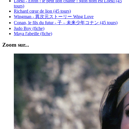
Loeki - Enfin ! le petit lion chante ! Mon nom est Loeki (45
tours)
Richard cœur de lion (45 tours)
Wingman - 異次元ストーリー Wing Love
Conan, le fils du futur - 子 – 未来少年コナン (45 tours)
Judo Boy (fiche)
Maya l'abeille (fiche)
Zoom sur...