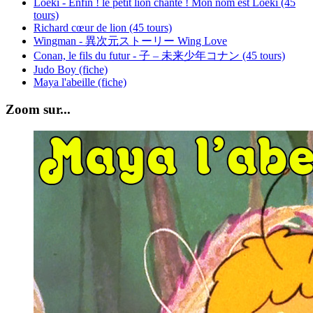
Loeki - Enfin ! le petit lion chante ! Mon nom est Loeki (45
tours)
Richard cœur de lion (45 tours)
Wingman - 異次元ストーリー Wing Love
Conan, le fils du futur - 子 – 未来少年コナン (45 tours)
Judo Boy (fiche)
Maya l'abeille (fiche)
Zoom sur...