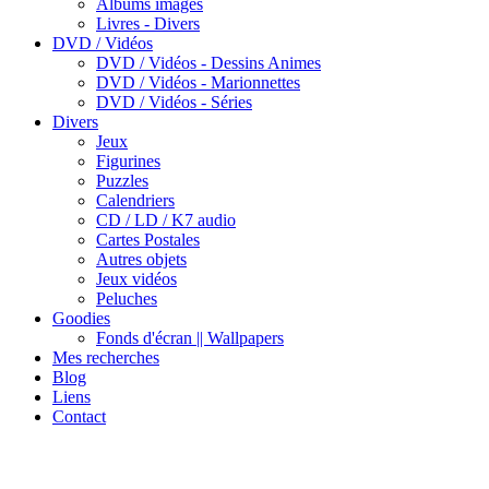
Albums images
Livres - Divers
DVD / Vidéos
DVD / Vidéos - Dessins Animes
DVD / Vidéos - Marionnettes
DVD / Vidéos - Séries
Divers
Jeux
Figurines
Puzzles
Calendriers
CD / LD / K7 audio
Cartes Postales
Autres objets
Jeux vidéos
Peluches
Goodies
Fonds d'écran || Wallpapers
Mes recherches
Blog
Liens
Contact