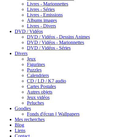
Livres - Marionnettes
Livres - Séries
Livres - Emissions
Albums images
Livres - Divers
DVD / Vidéos
DVD / Vidéos - Dessins Animes
DVD / Vidéos - Marionnettes
DVD / Vidéos - Séries
Divers
Jeux
Figurines
Puzzles
Calendriers
CD / LD / K7 audio
Cartes Postales
Autres objets
Jeux vidéos
Peluches
Goodies
Fonds d'écran || Wallpapers
Mes recherches
Blog
Liens
Contact