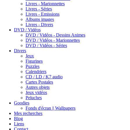
Livres - Marionnettes
Livres - Séries
Livres - Emissions
Albums images
Livres - Divers
DVD / Vidéos
DVD / Vidéos - Dessins Animes
DVD / Vidéos - Marionnettes
DVD / Vidéos - Séries
Divers
Jeux
Figurines
Puzzles
Calendriers
CD / LD / K7 audio
Cartes Postales
Autres objets
Jeux vidéos
Peluches
Goodies
Fonds d'écran || Wallpapers
Mes recherches
Blog
Liens
Contact