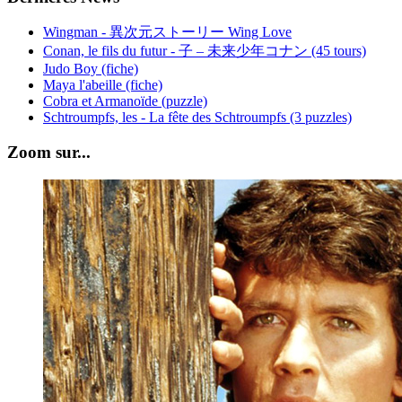
Wingman - 異次元ストーリー Wing Love
Conan, le fils du futur - 子 – 未来少年コナン (45 tours)
Judo Boy (fiche)
Maya l'abeille (fiche)
Cobra et Armanoïde (puzzle)
Schtroumpfs, les - La fête des Schtroumpfs (3 puzzles)
Zoom sur...