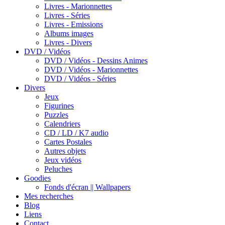
Livres - Marionnettes
Livres - Séries
Livres - Emissions
Albums images
Livres - Divers
DVD / Vidéos
DVD / Vidéos - Dessins Animes
DVD / Vidéos - Marionnettes
DVD / Vidéos - Séries
Divers
Jeux
Figurines
Puzzles
Calendriers
CD / LD / K7 audio
Cartes Postales
Autres objets
Jeux vidéos
Peluches
Goodies
Fonds d'écran || Wallpapers
Mes recherches
Blog
Liens
Contact