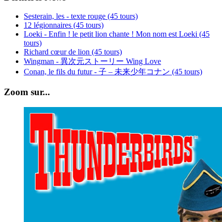
Sesterain, les - texte rouge (45 tours)
12 légionnaires (45 tours)
Loeki - Enfin ! le petit lion chante ! Mon nom est Loeki (45
tours)
Richard cœur de lion (45 tours)
Wingman - 異次元ストーリー Wing Love
Conan, le fils du futur - 子 – 未来少年コナン (45 tours)
Zoom sur...