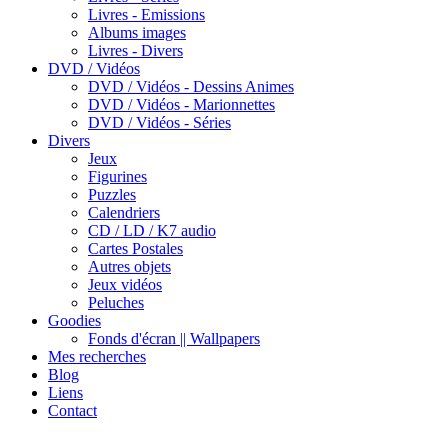
Livres - Emissions
Albums images
Livres - Divers
DVD / Vidéos
DVD / Vidéos - Dessins Animes
DVD / Vidéos - Marionnettes
DVD / Vidéos - Séries
Divers
Jeux
Figurines
Puzzles
Calendriers
CD / LD / K7 audio
Cartes Postales
Autres objets
Jeux vidéos
Peluches
Goodies
Fonds d'écran || Wallpapers
Mes recherches
Blog
Liens
Contact