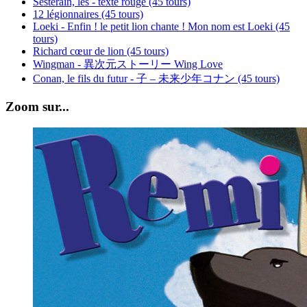
Sesterain, les - texte rouge (45 tours)
12 légionnaires (45 tours)
Loeki - Enfin ! le petit lion chante ! Mon nom est Loeki (45
tours)
Richard cœur de lion (45 tours)
Wingman - 異次元ストーリー Wing Love
Conan, le fils du futur - 子 – 未来少年コナン (45 tours)
Zoom sur...