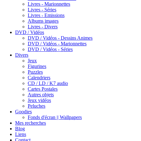
Livres - Marionnettes
Livres - Séries
Livres - Emissions
Albums images
Livres - Divers
DVD / Vidéos
DVD / Vidéos - Dessins Animes
DVD / Vidéos - Marionnettes
DVD / Vidéos - Séries
Divers
Jeux
Figurines
Puzzles
Calendriers
CD / LD / K7 audio
Cartes Postales
Autres objets
Jeux vidéos
Peluches
Goodies
Fonds d'écran || Wallpapers
Mes recherches
Blog
Liens
Contact