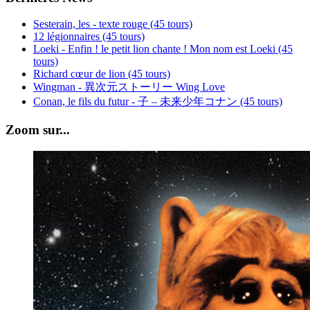
Sesterain, les - texte rouge (45 tours)
12 légionnaires (45 tours)
Loeki - Enfin ! le petit lion chante ! Mon nom est Loeki (45
tours)
Richard cœur de lion (45 tours)
Wingman - 異次元ストーリー Wing Love
Conan, le fils du futur - 子 – 未来少年コナン (45 tours)
Zoom sur...