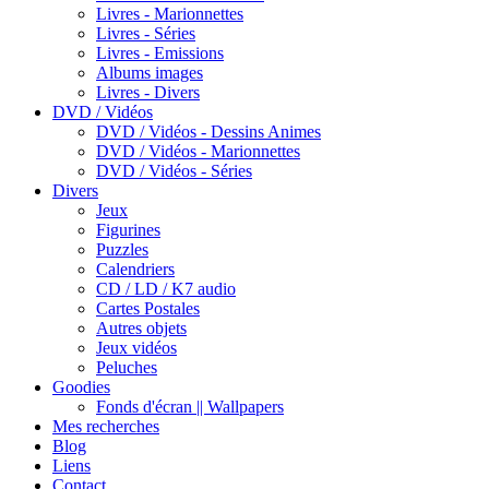
Livres - Marionnettes
Livres - Séries
Livres - Emissions
Albums images
Livres - Divers
DVD / Vidéos
DVD / Vidéos - Dessins Animes
DVD / Vidéos - Marionnettes
DVD / Vidéos - Séries
Divers
Jeux
Figurines
Puzzles
Calendriers
CD / LD / K7 audio
Cartes Postales
Autres objets
Jeux vidéos
Peluches
Goodies
Fonds d'écran || Wallpapers
Mes recherches
Blog
Liens
Contact