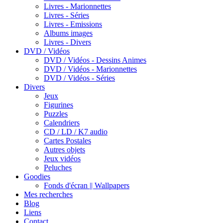
Livres - Marionnettes
Livres - Séries
Livres - Emissions
Albums images
Livres - Divers
DVD / Vidéos
DVD / Vidéos - Dessins Animes
DVD / Vidéos - Marionnettes
DVD / Vidéos - Séries
Divers
Jeux
Figurines
Puzzles
Calendriers
CD / LD / K7 audio
Cartes Postales
Autres objets
Jeux vidéos
Peluches
Goodies
Fonds d'écran || Wallpapers
Mes recherches
Blog
Liens
Contact