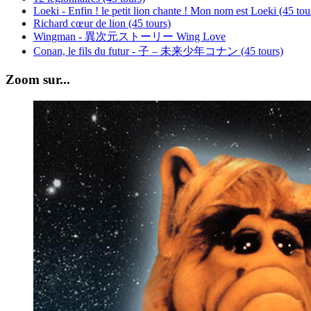
Loeki - Enfin ! le petit lion chante ! Mon nom est Loeki (45 tou
Richard cœur de lion (45 tours)
Wingman - 異次元ストーリー Wing Love
Conan, le fils du futur - 子 – 未来少年コナン (45 tours)
Zoom sur...