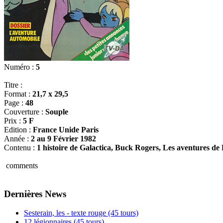
Numéro :
5
Titre :
Format :
21,7 x 29,5
Page :
48
Couverture :
Souple
Prix :
5 F
Edition :
France Unide Paris
Année :
2 au 9 Février 1982
Contenu :
1 histoire de Galactica, Buck Rogers, Les aventures de
comments
Dernières News
Sesterain, les - texte rouge (45 tours)
12 légionnaires (45 tours)