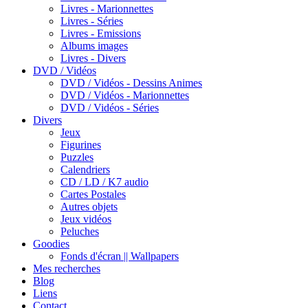
Livres - Marionnettes
Livres - Séries
Livres - Emissions
Albums images
Livres - Divers
DVD / Vidéos
DVD / Vidéos - Dessins Animes
DVD / Vidéos - Marionnettes
DVD / Vidéos - Séries
Divers
Jeux
Figurines
Puzzles
Calendriers
CD / LD / K7 audio
Cartes Postales
Autres objets
Jeux vidéos
Peluches
Goodies
Fonds d'écran || Wallpapers
Mes recherches
Blog
Liens
Contact