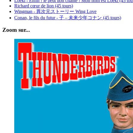
Loeki - Enfin ! le petit lion chante ! Mon nom est Loeki (45 tou
Richard cœur de lion (45 tours)
Wingman - 異次元ストーリー Wing Love
Conan, le fils du futur - 子 – 未来少年コナン (45 tours)
Zoom sur...