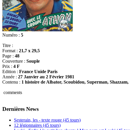
Numéro :
5
Titre :
Format :
21,7 x 29,5
Page :
48
Couverture :
Souple
Prix :
4 F
Edition :
France Unide Paris
Année :
27 Janvier au 2 Février 1981
Contenu :
1 histoire de Albator, Scoubidou, Superman, Shazzam, 
comments
Dernières News
Sesterain, les - texte rouge (45 tours)
12 légionnaires (45 tours)