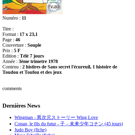
Numéro :
11
Titre :
Format :
17 x 23,1
Page :
46
Couverture :
Souple
Prix :
5 F
Edition :
Télé 7 jours
Année :
3ème trimetre 1978
Contenu :
2 histires de Sans secret l'écureuil, 1 histoire de
Toudou et Toufou et des jeux
comments
Dernières News
Wingman - 異次元ストーリー Wing Love
Conan, le fils du futur - 子 – 未来少年コナン (45 tours)
Judo Boy (fiche)