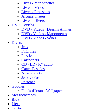
Livres - Marionnettes
Livres - Séries
Livres - Emissions
Albums images
Livres - Divers
DVD / Vidéos
DVD / Vidéos - Dessins Animes
DVD / Vidéos - Marionnettes
DVD / Vidéos - Séries
Divers
Jeux
Figurines
Puzzles
Calendriers
CD / LD / K7 audio
Cartes Postales
Autres objets
Jeux vidéos
Peluches
Goodies
Fonds d'écran || Wallpapers
Mes recherches
Blog
Liens
Contact