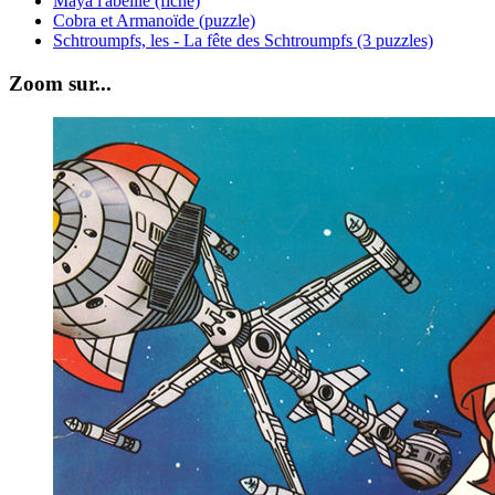
Maya l'abeille (fiche)
Cobra et Armanoïde (puzzle)
Schtroumpfs, les - La fête des Schtroumpfs (3 puzzles)
Zoom sur...