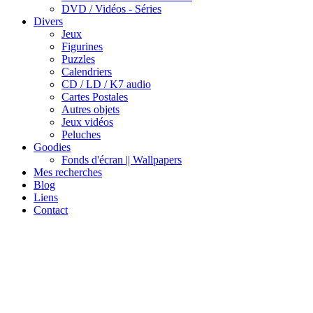
DVD / Vidéos - Séries
Divers
Jeux
Figurines
Puzzles
Calendriers
CD / LD / K7 audio
Cartes Postales
Autres objets
Jeux vidéos
Peluches
Goodies
Fonds d'écran || Wallpapers
Mes recherches
Blog
Liens
Contact