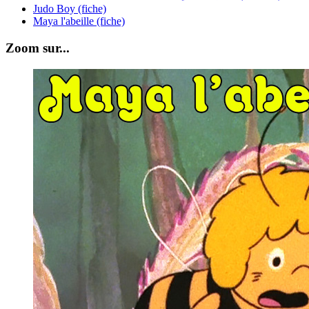
Judo Boy (fiche)
Maya l'abeille (fiche)
Zoom sur...