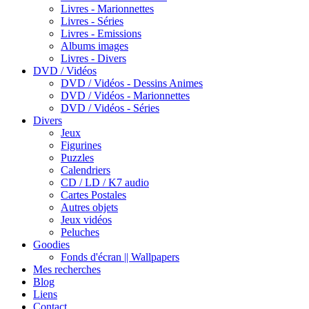
Livres - Marionnettes
Livres - Séries
Livres - Emissions
Albums images
Livres - Divers
DVD / Vidéos
DVD / Vidéos - Dessins Animes
DVD / Vidéos - Marionnettes
DVD / Vidéos - Séries
Divers
Jeux
Figurines
Puzzles
Calendriers
CD / LD / K7 audio
Cartes Postales
Autres objets
Jeux vidéos
Peluches
Goodies
Fonds d'écran || Wallpapers
Mes recherches
Blog
Liens
Contact