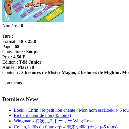
Numéro :
6
Titre :
Format :
18 x 25,8
Page :
68
Couverture :
Souple
Prix :
4,50 F
Edition :
Télé Junior
Année :
Mars 78
Contenu :
3 histoires de Mister Magoo, 2 histoires de Mightor, Mo
comments
Dernières News
Loeki - Enfin ! le petit lion chante ! Mon nom est Loeki (45 tou
Richard cœur de lion (45 tours)
Wingman - 異次元ストーリー Wing Love
Conan, le fils du futur - 子 – 未来少年コナン (45 tours)