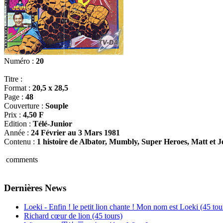
Numéro :
20
Titre :
Format :
20,5 x 28,5
Page :
48
Couverture :
Souple
Prix :
4,50 F
Edition :
Télé-Junior
Année :
24 Février au 3 Mars 1981
Contenu :
1 histoire de Albator, Mumbly, Super Heroes, Matt et Je
comments
Dernières News
Loeki - Enfin ! le petit lion chante ! Mon nom est Loeki (45 tou
Richard cœur de lion (45 tours)