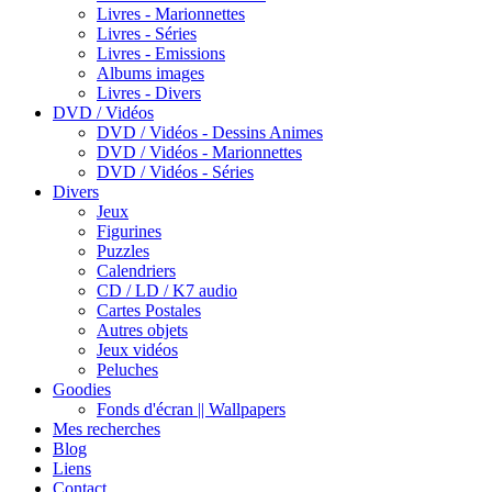
Livres - Marionnettes
Livres - Séries
Livres - Emissions
Albums images
Livres - Divers
DVD / Vidéos
DVD / Vidéos - Dessins Animes
DVD / Vidéos - Marionnettes
DVD / Vidéos - Séries
Divers
Jeux
Figurines
Puzzles
Calendriers
CD / LD / K7 audio
Cartes Postales
Autres objets
Jeux vidéos
Peluches
Goodies
Fonds d'écran || Wallpapers
Mes recherches
Blog
Liens
Contact