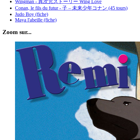
Wingman - 異次元ストーリー Wing Love
Conan, le fils du futur - 子 – 未来少年コナン (45 tours)
Judo Boy (fiche)
Maya l'abeille (fiche)
Zoom sur...