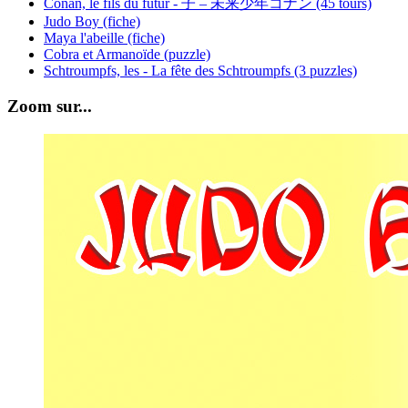
Conan, le fils du futur - 子 – 未来少年コナン (45 tours)
Judo Boy (fiche)
Maya l'abeille (fiche)
Cobra et Armanoïde (puzzle)
Schtroumpfs, les - La fête des Schtroumpfs (3 puzzles)
Zoom sur...