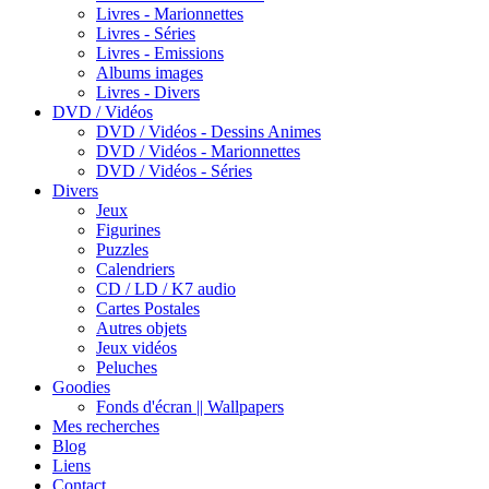
Livres - Marionnettes
Livres - Séries
Livres - Emissions
Albums images
Livres - Divers
DVD / Vidéos
DVD / Vidéos - Dessins Animes
DVD / Vidéos - Marionnettes
DVD / Vidéos - Séries
Divers
Jeux
Figurines
Puzzles
Calendriers
CD / LD / K7 audio
Cartes Postales
Autres objets
Jeux vidéos
Peluches
Goodies
Fonds d'écran || Wallpapers
Mes recherches
Blog
Liens
Contact