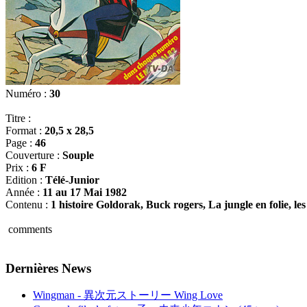
Numéro :
30
Titre :
Format :
20,5 x 28,5
Page :
46
Couverture :
Souple
Prix :
6 F
Edition :
Télé-Junior
Année :
11 au 17 Mai 1982
Contenu :
1 histoire Goldorak, Buck rogers, La jungle en folie, le
comments
Dernières News
Wingman - 異次元ストーリー Wing Love